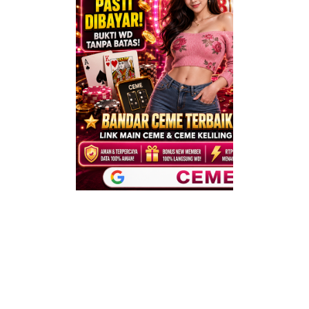
Altern
CEME
Online
Bebas
Akses
Banda
CEME
Terbai
Tripoker
merupaka
situs poker online t
saat ini, menjadi de
bagi para penggun
gemar terhadap p
poker produk dari p
IDN Poker. Salah sa