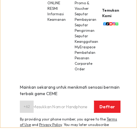
ONLINE
Promo &
RESMI
Voucher
Temukan
Informasi
Seputar
Kami
Keamanan
Pembayaran
Seputar
Pengiriman
Seputar
Keanggotaan
MyEraspace
Pembatalan
Pesanan
Corporate
Order
Mainkan sekarang untuk menikmati sensasi bermain
terbaik game CEME
Daftar
+62
By providing your phone number, you agree to the
Terms
of Use
and
Privacy Policy
.
You may later unsubscribe