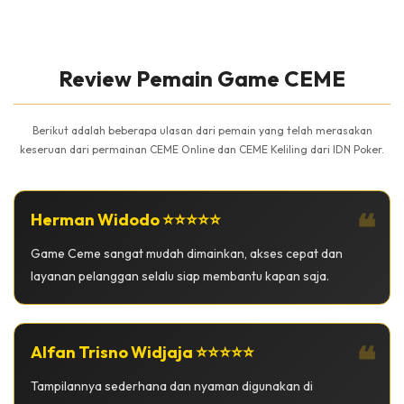
Review Pemain Game CEME
Berikut adalah beberapa ulasan dari pemain yang telah merasakan
keseruan dari permainan CEME Online dan CEME Keliling dari IDN Poker.
Herman Widodo ⭐⭐⭐⭐⭐
Game Ceme sangat mudah dimainkan, akses cepat dan
layanan pelanggan selalu siap membantu kapan saja.
Alfan Trisno Widjaja ⭐⭐⭐⭐⭐
Tampilannya sederhana dan nyaman digunakan di