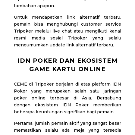
tambahan apapun.
Untuk mendapatkan link alternatif terbaru,
pemain bisa menghubungi customer service
Tripoker melalui live chat atau mengikuti kanal
resmi media sosial Tripoker yang selalu
mengumumkan update link alternatif terbaru.
IDN POKER DAN EKOSISTEM
GAME KARTU ONLINE
CEME di Tripoker berjalan di atas platform IDN
Poker yang merupakan salah satu jaringan
poker online terbesar di Asia. Bergabung
dengan ekosistem IDN Poker memberikan
beberapa keuntungan signifikan bagi pemain:
Pertama, jumlah pemain aktif yang sangat besar
memastikan selalu ada meja yang tersedia