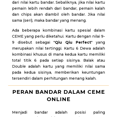
dari nilai kartu bandar. Sebaliknya, jika nilai kartu
pemain lebih rendah dari bandar, pemain kalah
dan chips akan diambil oleh bandar. Jika nilai
sama (seri), maka bandar yang menang.
Ada beberapa kombinasi kartu spesial dalam
CEME yang perlu diketahui. Kartu dengan nilai 9-
9 disebut sebagai "
Qiu Qiu Perfect
" yang
merupakan nilai tertinggi. Kartu 6 Dewa adalah
kombinasi khusus di mana kedua kartu memiliki
total titik 6 pada setiap sisinya. Balak atau
Double adalah kartu yang memiliki nilai sama
pada kedua sisinya, memberikan keuntungan
tersendiri dalam perhitungan menang kalah.
PERAN BANDAR DALAM CEME
ONLINE
Menjadi bandar adalah posisi paling