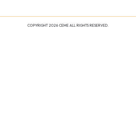
COPYRIGHT
2026
CEME ALL RIGHTS RESERVED.