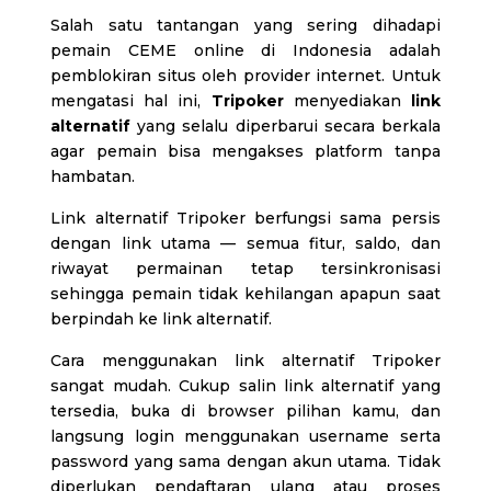
Salah satu tantangan yang sering dihadapi
pemain CEME online di Indonesia adalah
pemblokiran situs oleh provider internet. Untuk
mengatasi hal ini,
Tripoker
menyediakan
link
alternatif
yang selalu diperbarui secara berkala
agar pemain bisa mengakses platform tanpa
hambatan.
Link alternatif Tripoker berfungsi sama persis
dengan link utama — semua fitur, saldo, dan
riwayat permainan tetap tersinkronisasi
sehingga pemain tidak kehilangan apapun saat
berpindah ke link alternatif.
Cara menggunakan link alternatif Tripoker
sangat mudah. Cukup salin link alternatif yang
tersedia, buka di browser pilihan kamu, dan
langsung login menggunakan username serta
password yang sama dengan akun utama. Tidak
diperlukan pendaftaran ulang atau proses