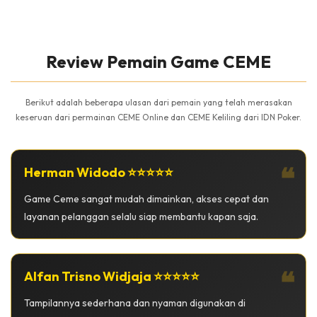
Review Pemain Game CEME
Berikut adalah beberapa ulasan dari pemain yang telah merasakan
keseruan dari permainan CEME Online dan CEME Keliling dari IDN Poker.
Herman Widodo ⭐⭐⭐⭐⭐
Game Ceme sangat mudah dimainkan, akses cepat dan
layanan pelanggan selalu siap membantu kapan saja.
Alfan Trisno Widjaja ⭐⭐⭐⭐⭐
Tampilannya sederhana dan nyaman digunakan di