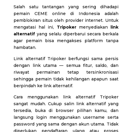
Salah satu tantangan yang sering dihadapi
pemain CEME online di Indonesia adalah
pemblokiran situs oleh provider internet. Untuk
mengatasi hal ini,
Tripoker
menyediakan
link
alternatif
yang selalu diperbarui secara berkala
agar pemain bisa mengakses platform tanpa
hambatan.
Link alternatif Tripoker berfungsi sama persis
dengan link utama — semua fitur, saldo, dan
riwayat permainan tetap tersinkronisasi
sehingga pemain tidak kehilangan apapun saat
berpindah ke link alternatif.
Cara menggunakan link alternatif Tripoker
sangat mudah. Cukup salin link alternatif yang
tersedia, buka di browser pilihan kamu, dan
langsung login menggunakan username serta
password yang sama dengan akun utama. Tidak
diperlukan pendaftaran ulang atau proses