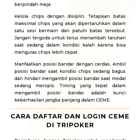
berpindah meja.
Kelola chips dengan disiplin. Tetapkan batas
maksimal chips yang akan dipertaruhkan dalam
satu sesi bermain dan patuhi batas tersebut.
Jangan tergoda untuk terus menambah taruhan
saat sedang dalam kondisi kalah karena bisa
menguras chips lebih cepat.
Manfaatkan posisi bandar dengan cerdas. Ambil
posisi bandar saat kondisi chips sedang bagus
dan hindari mengambil posisi bandar saat modal
sedang menipis. Timing yang tepat dalam
mengambil posisi bandar adalah kunci
keberhasilan jangka panjang dalam CEME.
CARA DAFTAR DAN LOGIN CEME
DI TRIPOKER