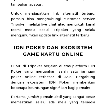
tambahan apapun.
Untuk mendapatkan link alternatif terbaru,
pemain bisa menghubungi customer service
Tripoker melalui live chat atau mengikuti kanal
resmi media sosial Tripoker yang selalu
mengumumkan update link alternatif terbaru.
IDN POKER DAN EKOSISTEM
GAME KARTU ONLINE
CEME di Tripoker berjalan di atas platform IDN
Poker yang merupakan salah satu jaringan
poker online terbesar di Asia. Bergabung
dengan ekosistem IDN Poker memberikan
beberapa keuntungan signifikan bagi pemain:
Pertama, jumlah pemain aktif yang sangat besar
memastikan selalu ada meja yang tersedia