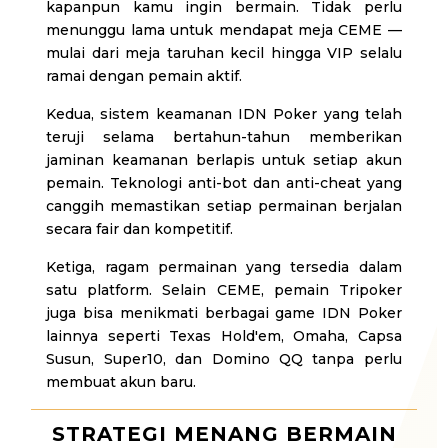
kapanpun kamu ingin bermain. Tidak perlu
menunggu lama untuk mendapat meja CEME —
mulai dari meja taruhan kecil hingga VIP selalu
ramai dengan pemain aktif.
Kedua, sistem keamanan IDN Poker yang telah
teruji selama bertahun-tahun memberikan
jaminan keamanan berlapis untuk setiap akun
pemain. Teknologi anti-bot dan anti-cheat yang
canggih memastikan setiap permainan berjalan
secara fair dan kompetitif.
Ketiga, ragam permainan yang tersedia dalam
satu platform. Selain CEME, pemain Tripoker
juga bisa menikmati berbagai game IDN Poker
lainnya seperti Texas Hold'em, Omaha, Capsa
Susun, Super10, dan Domino QQ tanpa perlu
membuat akun baru.
STRATEGI MENANG BERMAIN