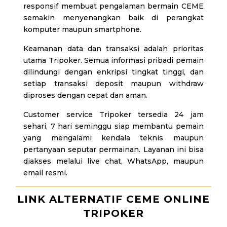
responsif membuat pengalaman bermain CEME
semakin menyenangkan baik di perangkat
komputer maupun smartphone.
Keamanan data dan transaksi adalah prioritas
utama Tripoker. Semua informasi pribadi pemain
dilindungi dengan enkripsi tingkat tinggi, dan
setiap transaksi deposit maupun withdraw
diproses dengan cepat dan aman.
Customer service Tripoker tersedia 24 jam
sehari, 7 hari seminggu siap membantu pemain
yang mengalami kendala teknis maupun
pertanyaan seputar permainan. Layanan ini bisa
diakses melalui live chat, WhatsApp, maupun
email resmi.
LINK ALTERNATIF CEME ONLINE
TRIPOKER