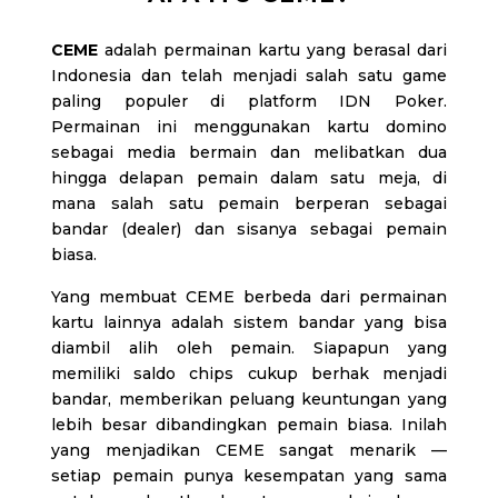
CEME
adalah permainan kartu yang berasal dari
Indonesia dan telah menjadi salah satu game
paling populer di platform IDN Poker.
Permainan ini menggunakan kartu domino
sebagai media bermain dan melibatkan dua
hingga delapan pemain dalam satu meja, di
mana salah satu pemain berperan sebagai
bandar (dealer) dan sisanya sebagai pemain
biasa.
Yang membuat CEME berbeda dari permainan
kartu lainnya adalah sistem bandar yang bisa
diambil alih oleh pemain. Siapapun yang
memiliki saldo chips cukup berhak menjadi
bandar, memberikan peluang keuntungan yang
lebih besar dibandingkan pemain biasa. Inilah
yang menjadikan CEME sangat menarik —
setiap pemain punya kesempatan yang sama