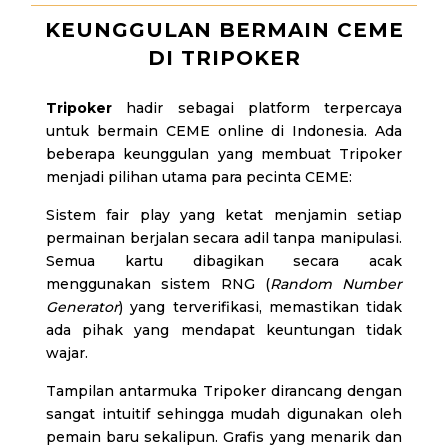
KEUNGGULAN BERMAIN CEME
DI TRIPOKER
Tripoker
hadir sebagai platform terpercaya
untuk bermain CEME online di Indonesia. Ada
beberapa keunggulan yang membuat Tripoker
menjadi pilihan utama para pecinta CEME:
Sistem fair play yang ketat menjamin setiap
permainan berjalan secara adil tanpa manipulasi.
Semua kartu dibagikan secara acak
menggunakan sistem RNG (
Random Number
Generator
) yang terverifikasi, memastikan tidak
ada pihak yang mendapat keuntungan tidak
wajar.
Tampilan antarmuka Tripoker dirancang dengan
sangat intuitif sehingga mudah digunakan oleh
pemain baru sekalipun. Grafis yang menarik dan